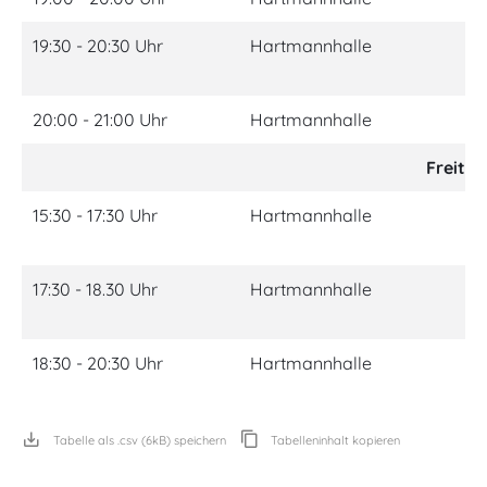
19:30 - 20:30 Uhr
Hartmannhalle
Be
An
20:00 - 21:00 Uhr
Hartmannhalle
Rü
Freitag
15:30 - 17:30 Uhr
Hartmannhalle
Ki
(i
17:30 - 18.30 Uhr
Hartmannhalle
Ki
(i
18:30 - 20:30 Uhr
Hartmannhalle
Gr
Pl
Tabelle als .csv (6kB) speichern
Tabelleninhalt kopieren