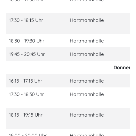
Ja
17:30 - 18:15 Uhr
Hartmannhalle
Ki
Ja
18:30 - 19:30 Uhr
Hartmannhalle
Ha
19:45 - 20:45 Uhr
Hartmannhalle
Ha
Donnerst
16:15 - 17:15 Uhr
Hartmannhalle
St
17:30 - 18:30 Uhr
Hartmannhalle
He
Ac
18:15 - 19:15 Uhr
Hartmannhalle
Be
Fo
19:00 - 20:00 Uhr
Hartmannhalle
Rü