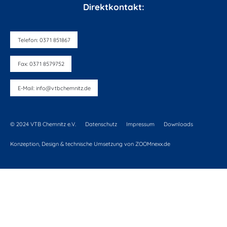
Direktkontakt:
Telefon: 0371 851867
Fax: 0371 8579752
E-Mail: info@vtbchemnitz.de
© 2024 VTB Chemnitz e.V.
Datenschutz
Impressum
Downloads
Konzeption, Design & technische Umsetzung von ZOOMnexx.de